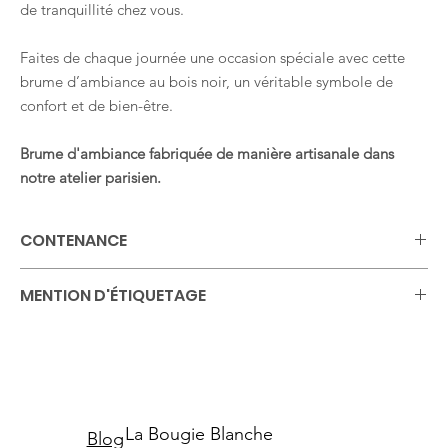
de tranquillité chez vous.
Faites de chaque journée une occasion spéciale avec cette
brume d’ambiance au bois noir, un véritable symbole de
confort et de bien-être.
Brume d'ambiance fabriquée de manière artisanale dans
notre atelier parisien.
CONTENANCE
100ml
MENTION D'ÉTIQUETAGE
Contient Alcool 85% vol. Liquide et vapeur très inflammable.
Tenir à l’écart de la chaleur. Ne pas fumer. Contient: 1-
(1,2,3,4,5,6,7,8-octahydro-2,3,8,8-tetramethyl-2-naphthyl)ethan-1-
one | linalool | d-limonene H317 - Peut provoquer une allergie
cutanée. H319 - Provoque une sévère irritation des yeux. H411 -
La Bougie Blanche
Blog
Toxique pour les organismes aquatiques, entraîne des effets