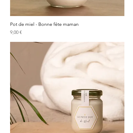
Pot de miel - Bonne fête maman
Prix
9,00 €