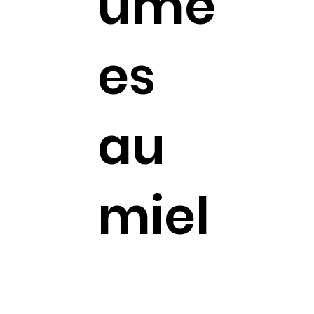
umé
es
au
miel