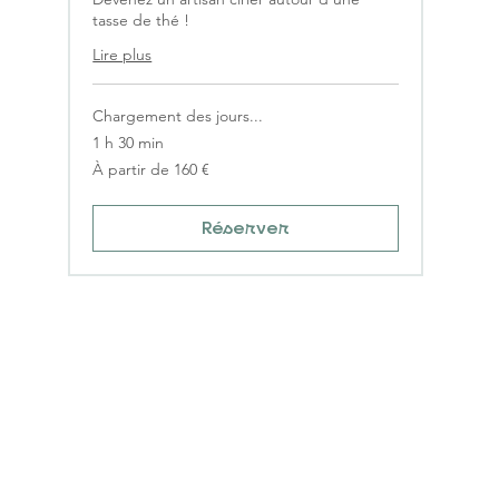
tasse de thé !
Lire plus
Chargement des jours...
1 h 30 min
À
À partir de 160 €
partir
de
160
euros
Réserver