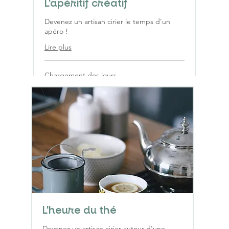
L'apéritif créatif
Devenez un artisan cirier le temps d'un
apéro !
Lire plus
Chargement des jours...
1 h 30 min
À
À partir de 160 €
partir
de
160
euros
Réserver
L'heure du thé
Devenez un artisan cirier autour d'une